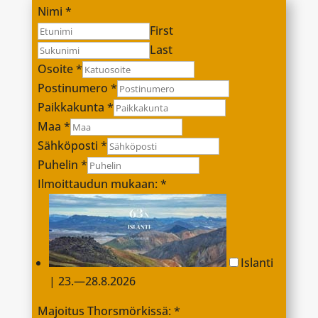
Nimi
*
First
Last
Osoite
*
Postinumero
*
Paikkakunta
*
Maa
*
Sähköposti
*
Puhelin
*
Ilmoittaudun mukaan:
*
Islanti
| 23.—28.8.2026
Majoitus Thorsmörkissä:
*