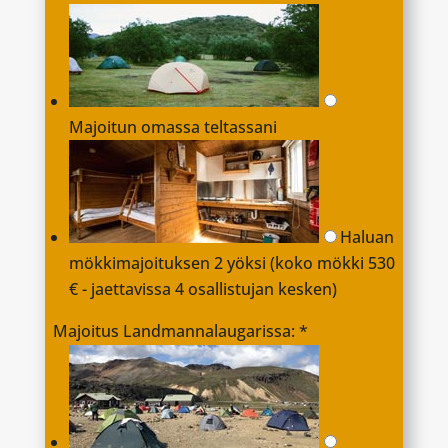
Majoitun omassa teltassani
Haluan
mökkimajoituksen 2 yöksi (koko mökki 530
€ - jaettavissa 4 osallistujan kesken)
Majoitus Landmannalaugarissa:
*