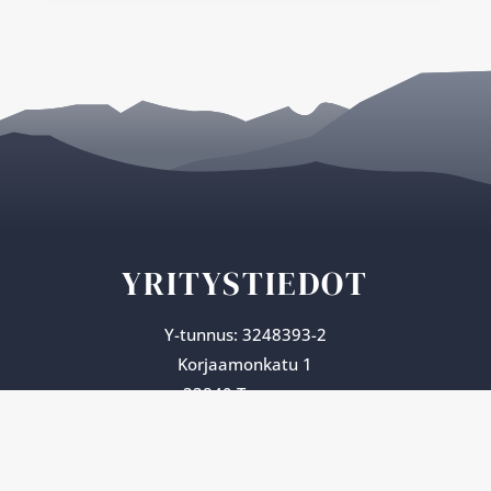
YRITYSTIEDOT
Y-tunnus:
3248393-2
Korjaamonkatu 1
33840 Tampere
+358 (0)44 751 731 5