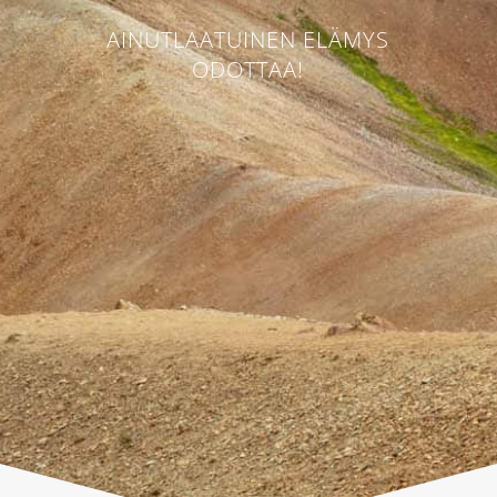
AINUTLAATUINEN ELÄMYS
ODOTTAA!