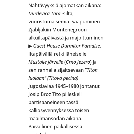
Nähtävyyksiä ajomatkan aikana:
Durdevica Tara
-silta,
vuoristomaisemia. Saapuminen
Zjabljakiin Montenegroon
alkuiltapäivästä ja majoittuminen
▶
Guest House Durmitor Paradise
.
Iltapäivällä retki läheiselle
Mustalle järvelle
(
Crno Jezero
) ja
sen rannalla sijaitsevaan ”
Titon
luolaan” (Titova pecina)
.
Jugoslaviaa 1945–1980 johtanut
Josip Broz Tito piileskeli
partisaaneineen tässä
kalliosyvennyksessä toisen
maailmansodan aikana.
Päivällinen paikallisessa