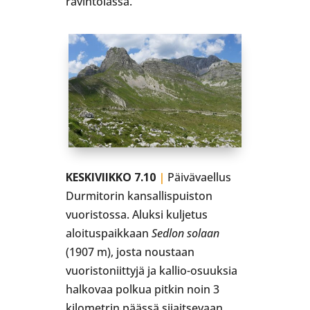
ravintolassa.
KESKIVIIKKO 7.10
|
Päivävaellus
Durmitorin kansallispuiston
vuoristossa. Aluksi kuljetus
aloituspaikkaan
Sedlon solaan
(1907 m), josta noustaan
vuoristoniittyjä ja kallio-osuuksia
halkovaa polkua pitkin noin 3
kilometrin päässä sijaitsevaan