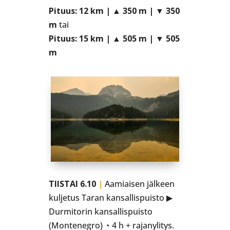
Pituus:
12 km |
▲
350 m | ▼ 350
m
tai
Pituus:
15 km |
▲
505 m | ▼ 505
m
TIISTAI 6.10
|
Aamiaisen jälkeen
kuljetus Taran kansallispuisto ▶
Durmitorin kansallispuisto
(Montenegro) ◔ 4 h + rajanylitys.