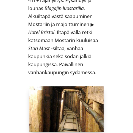
4 h + rajanylitys. Pysähdys ja
lounas
Blagajin luostarilla
.
Alkuiltapäivästä saapuminen
Mostariin ja majoittuminen ▶
Hotel Bristol
. Iltapäivällä retki
katsomaan Mostarin kuuluisaa
Stari Most
-siltaa, vanhaa
kaupunkia sekä sodan jälkiä
kaupungissa. Päivällinen
vanhankaupungin sydämessä.