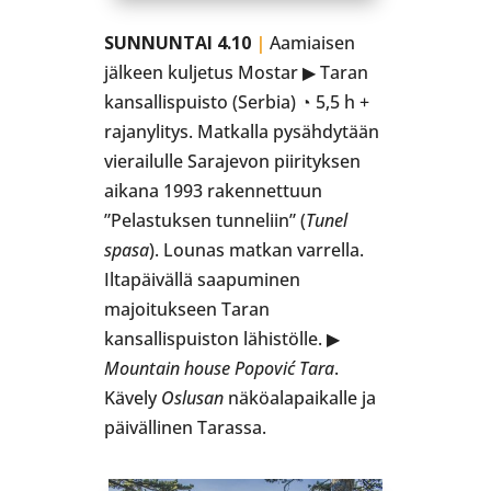
SUNNUNTAI 4.10
|
Aamiaisen
jälkeen kuljetus Mostar ▶ Taran
kansallispuisto (Serbia) ◔ 5,5 h +
rajanylitys. Matkalla pysähdytään
vierailulle Sarajevon piirityksen
aikana 1993 rakennettuun
”Pelastuksen tunneliin” (
Tunel
spasa
). Lounas matkan varrella.
Iltapäivällä saapuminen
majoitukseen Taran
kansallispuiston lähistölle. ▶
Mountain house Popović Tara
.
Kävely
Oslusan
näköalapaikalle ja
päivällinen Tarassa.