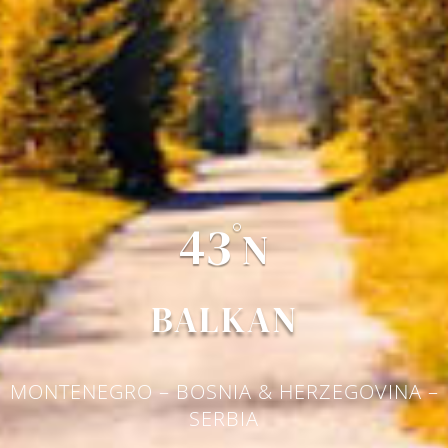
43
°
N
BALKAN
MONTENEGRO – BOSNIA & HERZEGOVINA –
SERBIA