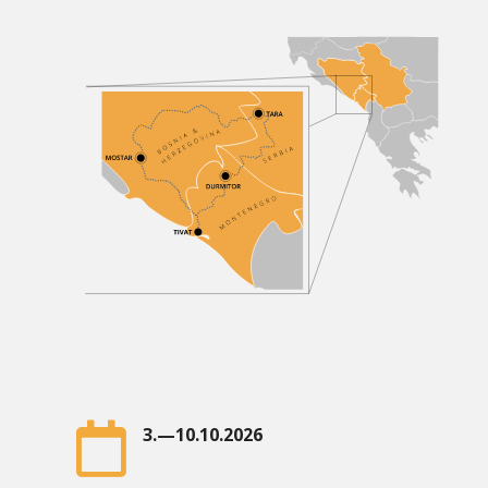

3.—10.10.2026