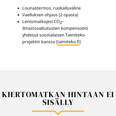
Lounastermos, ruokailuväline
Vaelluksen ohjaus (2 opasta)
Lentomatkojesi CO
-
2
ilmastovaikutusten kompensointi
yhdessä suomalaisen Taimiteko-
projektin kanssa (
taimiteko.fi
)
KIERTOMATKAN HINTAAN EI
SISÄLLY