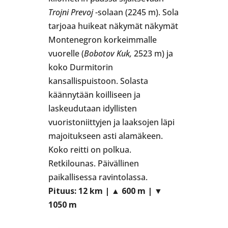
Trojni Prevoj
-solaan (2245 m). Sola
tarjoaa huikeat näkymät näkymät
Montenegron korkeimmalle
vuorelle (
Bobotov Kuk,
2523 m) ja
koko Durmitorin
kansallispuistoon. Solasta
käännytään koilliseen ja
laskeudutaan idyllisten
vuoristoniittyjen ja laaksojen läpi
majoitukseen asti alamäkeen.
Koko reitti on polkua.
Retkilounas. Päivällinen
paikallisessa ravintolassa.
Pituus:
12 km |
▲
600 m | ▼
1050 m