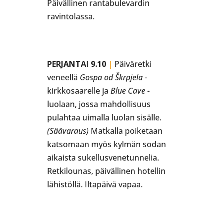
Päivällinen rantabulevardin
ravintolassa.
PERJANTAI 9.10
|
Päiväretki
veneellä
Gospa od Škrpjela
-
kirkkosaarelle ja
Blue Cave
-
luolaan, jossa mahdollisuus
pulahtaa uimalla luolan sisälle.
(Säävaraus)
Matkalla poiketaan
katsomaan myös kylmän sodan
aikaista sukellusvenetunnelia.
Retkilounas, päivällinen hotellin
lähistöllä. Iltapäivä vapaa.