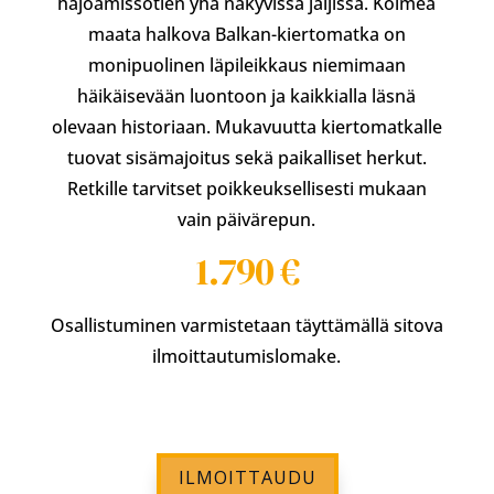
hajoamissotien yhä näkyvissä jäljissä. Kolmea
maata halkova Balkan-kiertomatka on
monipuolinen läpileikkaus niemimaan
häikäisevään luontoon ja kaikkialla läsnä
olevaan historiaan. Mukavuutta kiertomatkalle
tuovat sisämajoitus sekä paikalliset herkut.
Retkille tarvitset poikkeuksellisesti mukaan
vain päivärepun.
1.790 €
Osallistuminen varmistetaan täyttämällä sitova
ilmoittautumislomake.
ILMOITTAUDU