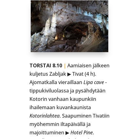
TORSTAI 8.10
|
Aamiaisen jälkeen
kuljetus Zabljak ▶ Tivat (4 h).
Ajomatkalla vieraillaan
Lipa cave
-
tippukiviluolassa ja pysähdytään
Kotorin vanhaan kaupunkiin
ihailemaan kuvankaunista
Kotorinlahtea
. Saapuminen Tivatiin
myöhemmin iltapäivällä ja
majoittuminen ▶
Hotel Pine
.